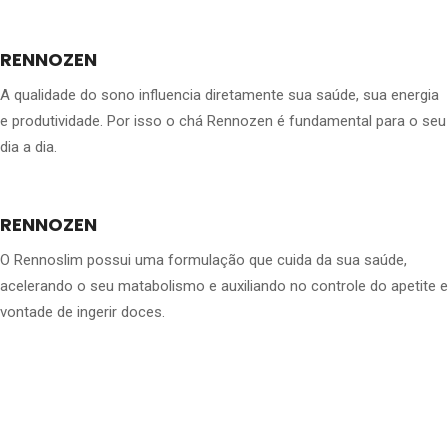
RENNOZEN
A qualidade do sono influencia diretamente sua saúde, sua energia
e produtividade. Por isso o chá Rennozen é fundamental para o seu
dia a dia.
RENNOZEN
O Rennoslim possui uma formulação que cuida da sua saúde,
acelerando o seu matabolismo e auxiliando no controle do apetite e
vontade de ingerir doces.
Uma maneira fácil e beneficio de começar sua
jorna em direção a um estilo e de vida mais
saudável e em forma.